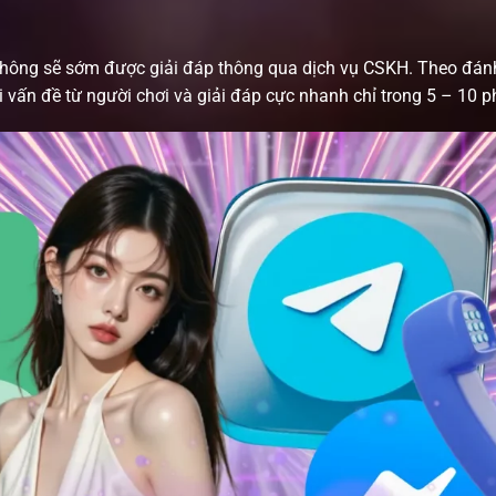
hông sẽ sớm được giải đáp thông qua dịch vụ CSKH. Theo đánh 
 vấn đề từ người chơi và giải đáp cực nhanh chỉ trong 5 – 10 p