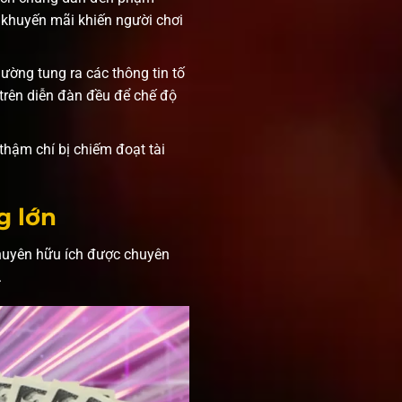
 khuyến mãi khiến người chơi
ường tung ra các thông tin tố
 trên diễn đàn đều để chế độ
thậm chí bị chiếm đoạt tài
g lớn
 khuyên hữu ích được chuyên
.