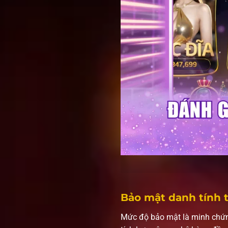
Bảo mật danh tính t
Mức độ bảo mật là minh chứng