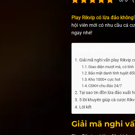
Play Rikvip có lừa đảo không
hội viên mới có nhu cầu cá cư
ngay nhé!
Table of Contents
Giải mã nghi vấn play Rikvip 
Giao diện mượt mà, có tính 
Bảo mật danh tính tuyệt đối
Kho 1000+ cực hot
CSKH chu đáo 24/7
Tại sao tin đồn lừa đảo xuất 
5 lời khuyên giúp cá cược Rikv
Lời kết
Giải mã nghi vấ