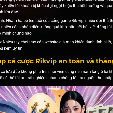
 khiến tài khoản bị khóa đột ngột hoặc thu hồi thưởng và quà
nh lừa đảo.
: Nhằm hạ bệ tên tuổi của cổng game Rik vip, nhiều đối thủ th
 nhiên cách nhận diện không quá khó, hầu hết bài viết đăng tải
ỳ minh chứng nào.
Nhiều tay chơi truy cập website giả mạo khiến danh tính bị lộ, 
u kém uy tín.
úp cá cược Rikvip an toàn và thắn
 có lừa đảo không phía trên, hội viên cũng nên nằm lòng 5 lời
rõ có thể tối ưu trải nghiệm, nhanh chóng tối ưu nguồn thu nhập