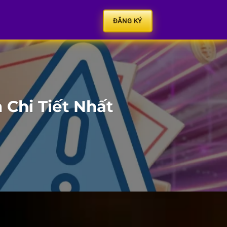
ĐĂNG KÝ
 Chi Tiết Nhất