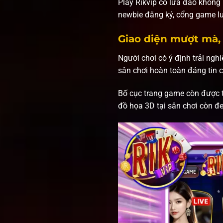
Play Rikvip có lừa đảo không
newbie đăng ký, cổng game lu
Giao diện mượt mà, 
Người chơi có ý định trải ng
sân chơi hoàn toàn đáng tin cậ
Bố cục trang game còn được th
đồ họa 3D tại sân chơi còn đe